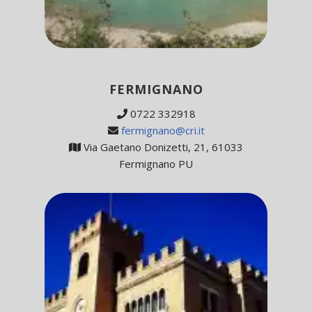
FERMIGNANO
0722 332918
fermignano@cri.it
Via Gaetano Donizetti, 21, 61033
Fermignano PU