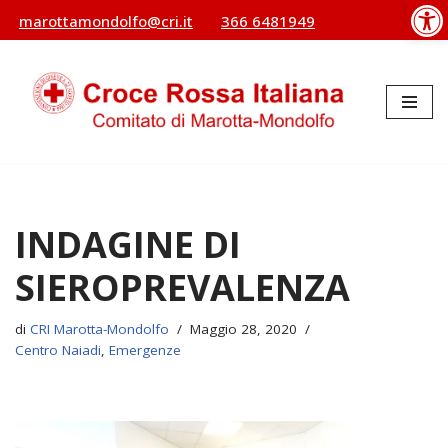
Op
marottamondolfo@cri.it
366 6481949
Vai
al
contenuto
INDAGINE DI
SIEROPREVALENZA
di
CRI Marotta-Mondolfo
Maggio 28, 2020
Centro Naiadi
,
Emergenze