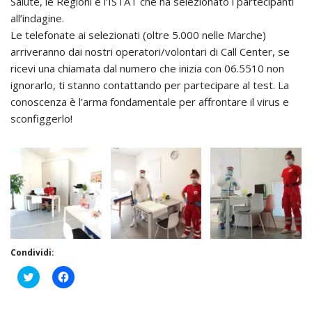
Salute, le Regioni e l’ISTAT che ha selezionato i partecipanti
all’indagine.
Le telefonate ai selezionati (oltre 5.000 nelle Marche)
arriveranno dai nostri operatori/volontari di Call Center, se
ricevi una chiamata dal numero che inizia con 06.5510 non
ignorarlo, ti stanno contattando per partecipare al test. La
conoscenza è l’arma fondamentale per affrontare il virus e
sconfiggerlo!
Condividi:
F
F
a
a
i
i
c
c
l
l